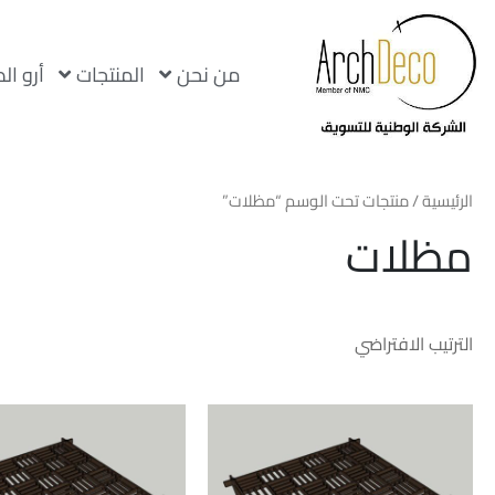
من نحن
المنتجات
أرو ال
الرئيسية
/ منتجات تحت الوسم “مظلات”
مظلات