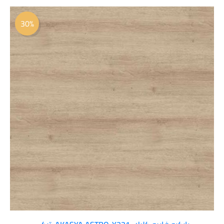
السعر
السعر
الأصلي
الحالي
30%
هو:
هو:
 37.00.
 52.80.