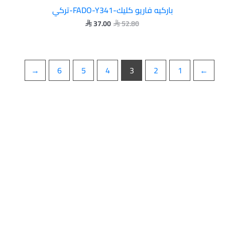
باركيه فاريو كليك-FADO-Y341-تركي
37.00
52.80


←
6
5
4
3
2
1
→