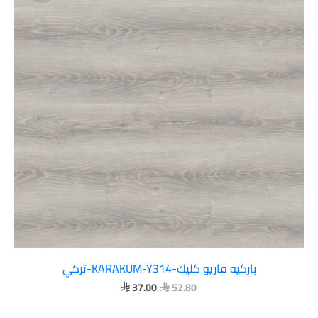
 37.00.
 52.80.
باركيه فاريو كليك-KARAKUM-Y314-تركي
37.00
52.80

