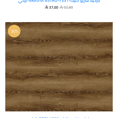
باركيه فاريو كليك-AKASYA ASTRO-Y331-تركي
37.00
52.80


السعر
السعر
الأصلي
الحالي
30%
هو:
هو:
 37.00.
 52.80.