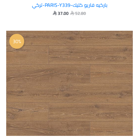
باركيه فاريو كليك-PARIS-Y339-تركي
37.00
52.80


السعر
السعر
الأصلي
الحالي
30%
هو:
هو:
 37.00.
 52.80.