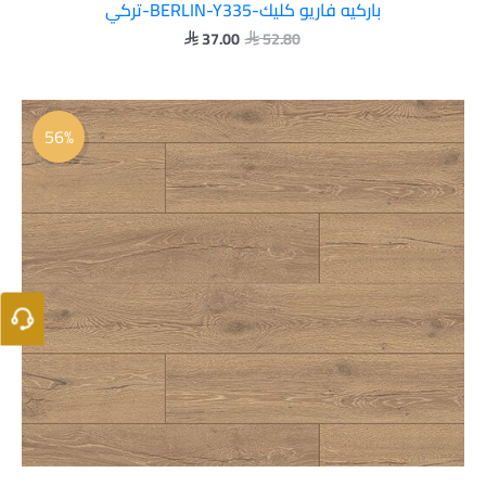
باركيه فاريو كليك-BERLIN-Y335-تركي
37.00
52.80


السعر
السعر
الأصلي
الحالي
56%
هو:
هو:
 23.00.
 52.80.