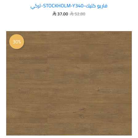
فاريو كليك-STOCKHOLM-Y340-تركي
37.00
52.80


السعر
السعر
الأصلي
الحالي
30%
هو:
هو:
 37.00.
 52.80.