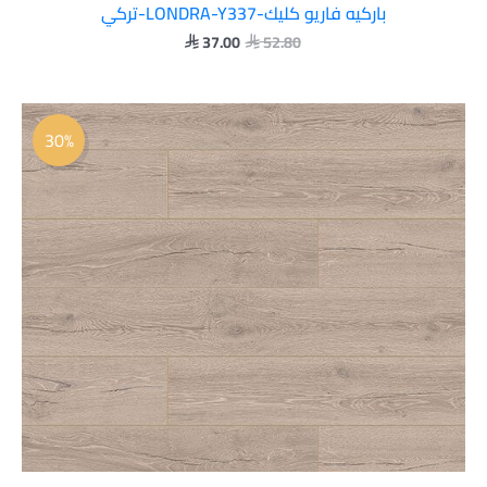
باركيه فاريو كليك-LONDRA-Y337-تركي
37.00
52.80


السعر
السعر
الأصلي
الحالي
30%
هو:
هو:
 37.00.
 52.80.