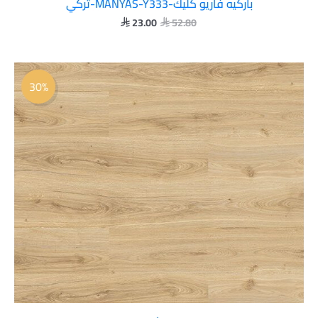
باركيه فاريو كليك-MANYAS-Y333-تركي
23.00
52.80


السعر
السعر
الأصلي
الحالي
30%
هو:
هو:
 37.00.
 52.80.