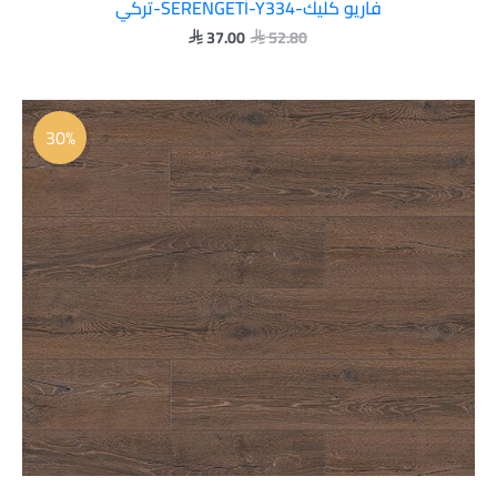
فاريو كليك-SERENGETİ-Y334-تركي
37.00
52.80


السعر
السعر
الأصلي
الحالي
30%
هو:
هو:
 37.00.
 52.80.