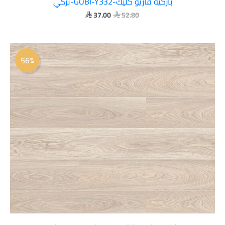
باركيه فاريو كليك-GOBI-Y332-تركي
37.00
52.80


السعر
السعر
الأصلي
الحالي
56%
هو:
هو:
 23.00.
 52.80.