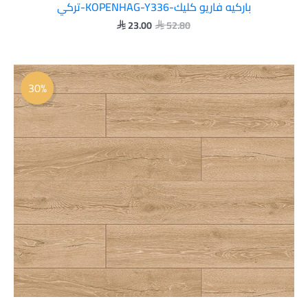
باركيه فاريو كليك-KOPENHAG-Y336-تركي
23.00
52.80


السعر
السعر
الأصلي
الحالي
30%
هو:
هو:
 37.00.
 52.80.