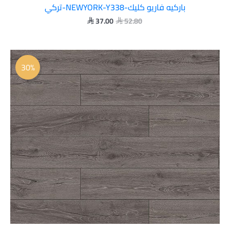
باركيه فاريو كليك-NEWYORK-Y338-تركي
37.00
52.80


السعر
السعر
الأصلي
الحالي
30%
هو:
هو:
 37.00.
 52.80.