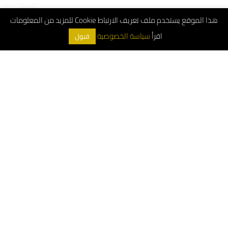
هذا الموقع يستخدم ملف تعريف الارتباط Cookie للمزيد من المعلومات
اقرأ
سياسة الخصوصية
قبول
ArchDeco © 2026
الرقم الموحد : 8001181000
خدمة العملاء (واتساب) : 0552544955
خدمة عملاء الجملة: 0533897978