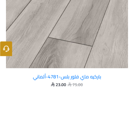
باركيه ماي فلور بلس-4781-ألماني
23.00
75.00

