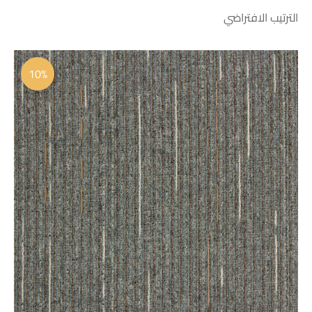
السعر
السعر
الأصلي
الحالي
10%
هو:
هو:
 58.00.
 64.40.