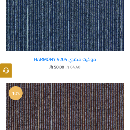
موكيت مكتبي HARMONY 9204
58.00
64.40


السعر
السعر
الأصلي
الحالي
10%
هو:
هو:
 58.00.
 64.40.