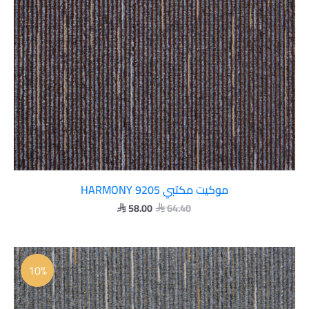
موكيت مكتبي HARMONY 9205
58.00
64.40


السعر
السعر
الأصلي
الحالي
10%
هو:
هو:
 58.00.
 64.40.