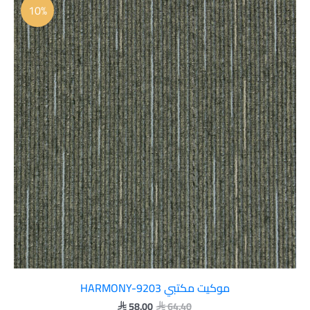
الأصلي
الحالي
10%
هو:
هو:
 58.00.
 64.40.
موكيت مكتبي HARMONY-9203
58.00
64.40

