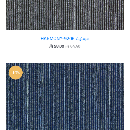
موكيت HARMONY-9206
58.00
64.40


السعر
السعر
الأصلي
الحالي
10%
هو:
هو:
 58.00.
 64.40.