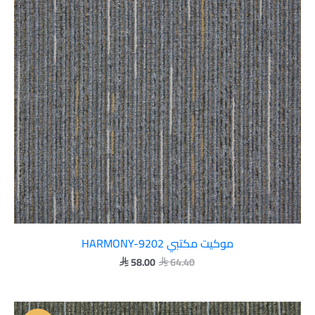
موكيت مكتبي HARMONY-9202
58.00
64.40


السعر
السعر