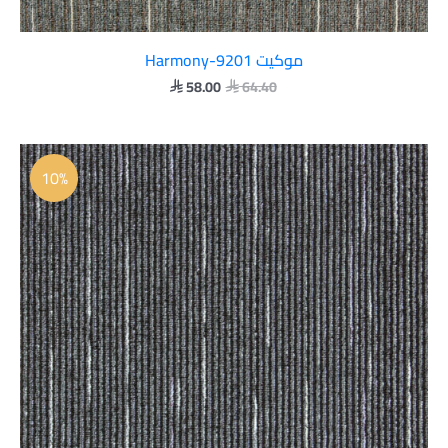
موكيت Harmony-9201
58.00
64.40


السعر
السعر
الأصلي
الحالي
10%
هو:
هو:
 58.00.
 64.40.