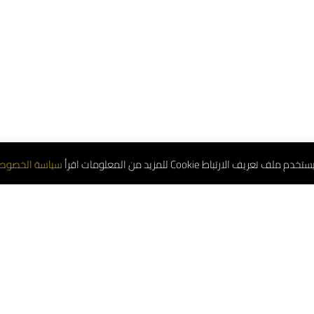
تعريف الارتباط Cookie للمزيد من المعلومات اقرأ
سياسة الخصوص
لموحد : 8001181000
(واتساب) : 0552544955
 الجملة: 0533897978