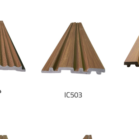
4
IC503