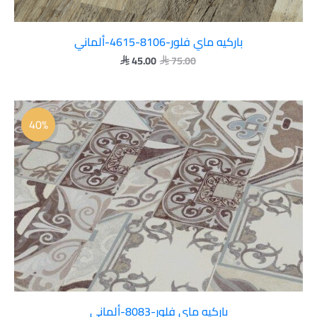
باركيه ماي فلور-8106-4615-ألماني
45.00
75.00


السعر
السعر
الأصلي
الحالي
40%
هو:
هو:
 45.00.
 75.00.
باركيه ماي فلور-8083-ألماني