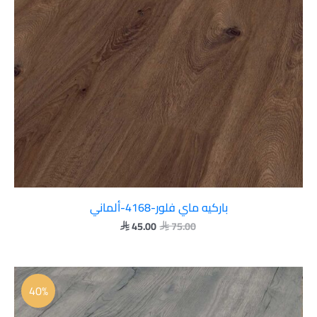
باركيه ماي فلور-4168-ألماني
45.00
75.00


السعر
السعر
الأصلي
الحالي
40%
هو:
هو:
 45.00.
 75.00.