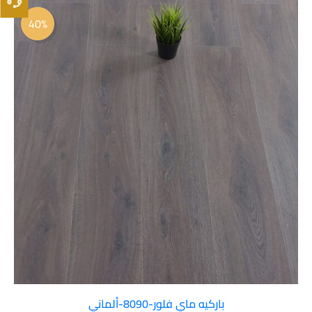
السعر
السعر
الأصلي
الحالي
40%
هو:
هو:
 45.00.
 75.00.
باركيه ماي فلور-8090-ألماني