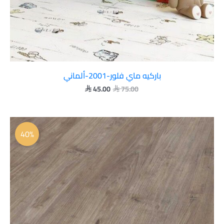
باركيه ماي فلور-2001-ألماني
45.00
75.00


السعر
السعر
الأصلي
الحالي
40%
هو:
هو:
 45.00.
 75.00.