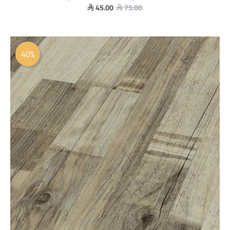
45.00
75.00


السعر
السعر
الأصلي
الحالي
40%
هو:
هو:
 45.00.
 75.00.