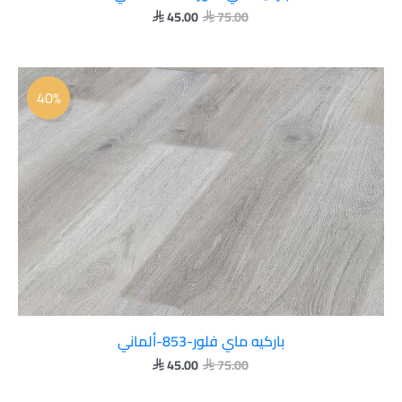
45.00
75.00


السعر
السعر
الأصلي
الحالي
40%
هو:
هو:
 45.00.
 75.00.
باركيه ماي فلور-853-ألماني
45.00
75.00

