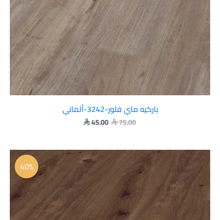
باركيه ماي فلور-3242-ألماني
45.00
75.00


السعر
السعر
الأصلي
الحالي
40%
هو:
هو:
 45.00.
 75.00.