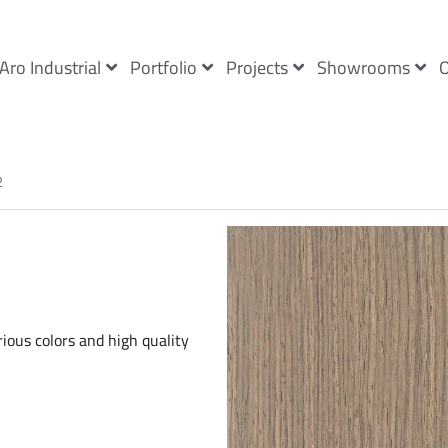
Aro Industrial
Portfolio
Projects
Showrooms
O
2
rious colors and high quality