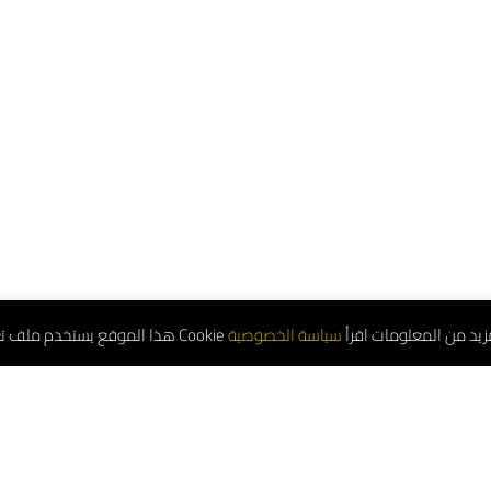
هذا الموقع يستخدم ملف تعريف الارتباط Cookie من المعلومات اقرأ
Service Number: 8001181000