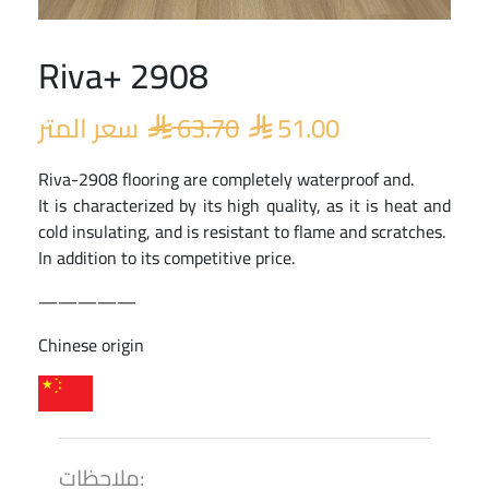
Riva+ 2908
Original
Current
price
price
سعر المتر
63.70
51.00
was:
is:


 63.70.
 51.00.
Riva-2908 flooring are completely waterproof and.
It is characterized by its high quality, as it is heat and
cold insulating, and is resistant to flame and scratches.
In addition to its competitive price.
—————
Chinese origin
ملاحظات: