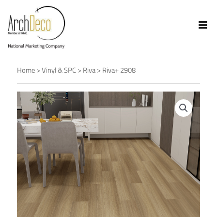
Home
>
Vinyl & SPC
>
Riva
> Riva+ 2908