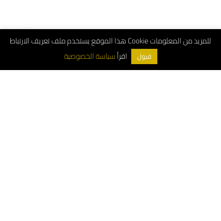
هذا الموقع يستخدم ملف تعريف الارتباط Cookie للمزيد من المعلومات
سياسة الخصوصية
اقرأ
قبول
ArchDeco © 2026
Customer Service Number: 8001181000