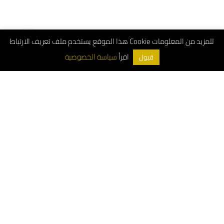
هذا الموقع يستخدم ملف تعريف الارتباط Cookie للمزيد من المعلومات
سياسة الخصوصية
اقرأ
قبول
ArchDeco © 2026
Customer Service Number: 8001181000