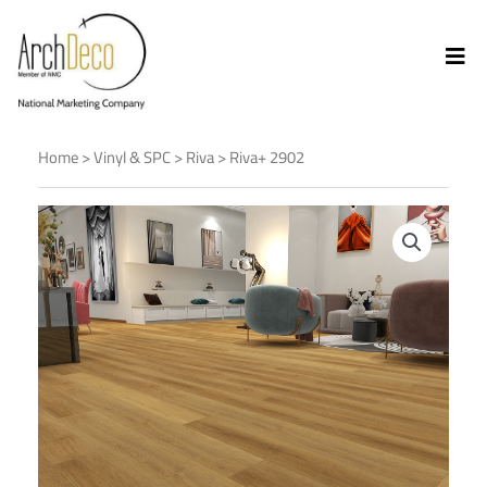
Home
>
Vinyl & SPC
>
Riva
> Riva+ 2902