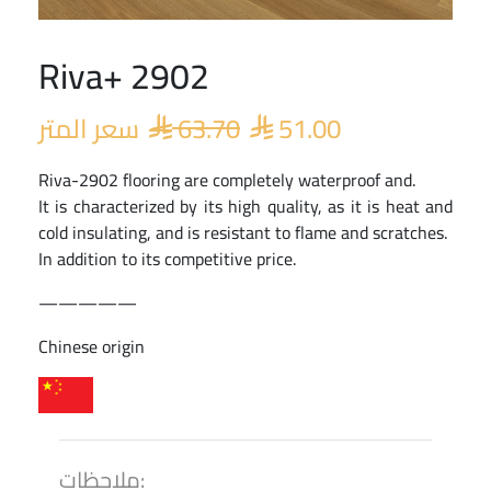
Riva+ 2902
Original
Current
price
price
سعر المتر
63.70
51.00
was:
is:


 63.70.
 51.00.
Riva-2902 flooring are completely waterproof and.
It is characterized by its high quality, as it is heat and
cold insulating, and is resistant to flame and scratches.
In addition to its competitive price.
—————
Chinese origin
ملاحظات: