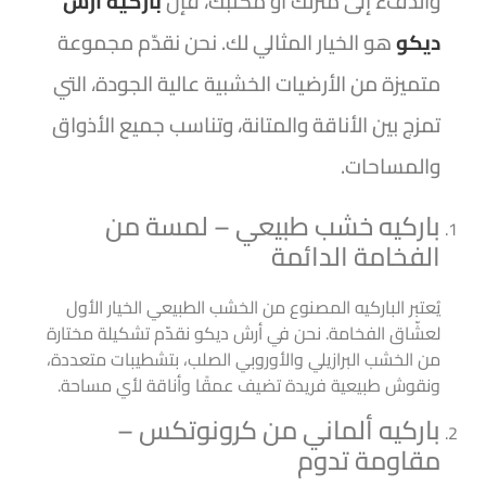
والدفء إلى منزلك أو مكتبك، فإن
باركيه أرش
ديكو
هو الخيار المثالي لك. نحن نقدّم مجموعة
متميزة من الأرضيات الخشبية عالية الجودة، التي
تمزج بين الأناقة والمتانة، وتناسب جميع الأذواق
والمساحات.
باركيه خشب طبيعي – لمسة من
الفخامة الدائمة
يُعتبر الباركيه المصنوع من الخشب الطبيعي الخيار الأول
لعشّاق الفخامة. نحن في أرش ديكو نقدّم تشكيلة مختارة
من الخشب البرازيلي والأوروبي الصلب، بتشطيبات متعددة،
ونقوش طبيعية فريدة تضيف عمقًا وأناقة لأي مساحة.
باركيه ألماني من كرونوتكس –
مقاومة تدوم