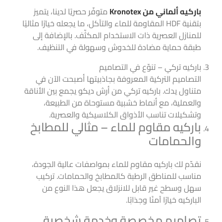
باركيه ألماني من Kronotex
متوفّر حصريًا لدينا، يتميز
بتقنية HDF المقاومة للماء والتآكل، ما يجعله خيارًا مثاليًا
للمنازل العصرية ذات الاستخدام المكثّف. بالإضافة إلى
طبقة حماية مضادة للخدوش وسهولة في التنظيف.
باركيه تركي – تنوّع في التصاميم
التصاميم التركية المعروفة بجاذبيتها أصبحت الآن في
متناول يدك. باركيه تركي من أرش ديكو يجمع بين الأناقة
والعملية، مع أنماط خشبية مستوحاة من الطبيعة،
وتشكيلات تناسب الأذواق الكلاسيكية والعصرية.
باركيه مقاوم للماء – مثالي للمطابخ
والحمامات
نقدّم لك باركيه مقاوم للماء بمواصفات عالية الجودة،
مناسب للمناطق الرطبة كالمطابخ والحمامات. تركيب
سهل وسطح غير قابل للانزلاق يجعل هذا النوع من
الباركيه خيارًا آمنًا وجذابًا.
تصاميم مخصصة وخدمة شخصية