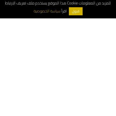
هذا الموقع يستخدم ملف تعريف الارتباط Cookie للمزيد من المعلومات
سياسة الخصوصية
اقرأ
قبول
ArchDeco © 2026
Customer Service Number: 8001181000
Whatsapp: 0556663487
Wholesale Customer Service: 0533897978
For project inquiries: 0556663487