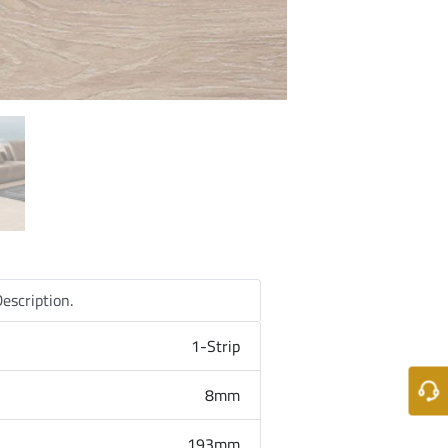
escription.
1-Strip
8mm
193mm