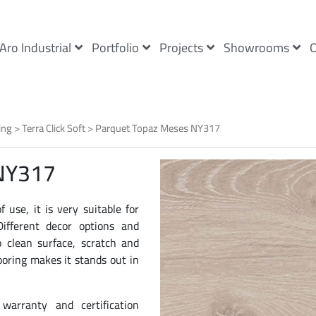
Aro Industrial
Portfolio
Projects
Showrooms
O
ing
>
Terra Click Soft
> Parquet Topaz Meses NY317
 NY317
 use, it is very suitable for
Different decor options and
 clean surface, scratch and
ooring makes it stands out in
arranty and certification