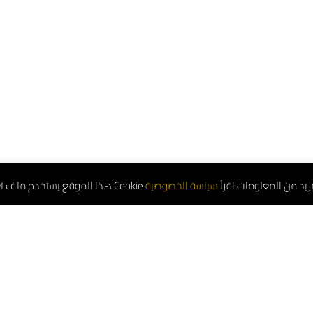
هذا الموقع يستخدم ملف تعريف الارتباط Cookie من المعلومات اقرأ
Service Number: 8001181000
atsapp: 0556663487