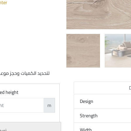
nter
لتحديد الكميات وحجز موعد
D
ed height
Design
m
Strength
Width
نسبة