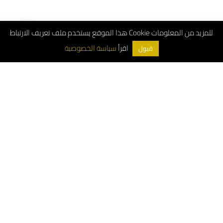
هذا الموقع يستخدم ملف تعريف الارتباط Cookie للمزيد من المعلومات
سياسة الخصوصية
اقرأ
قبول
ArchDeco © 2026
Customer Service Number: 8001181000
Whatsapp: 0556663487