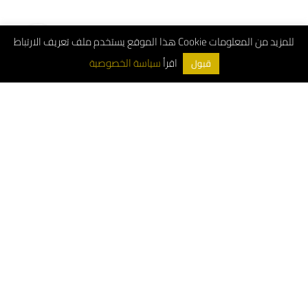
هذا الموقع يستخدم ملف تعريف الارتباط Cookie للمزيد من المعلومات
سياسة الخصوصية
اقرأ
قبول
ArchDeco © 2026
Customer Service Number: 8001181000
Whatsapp: 0556663487