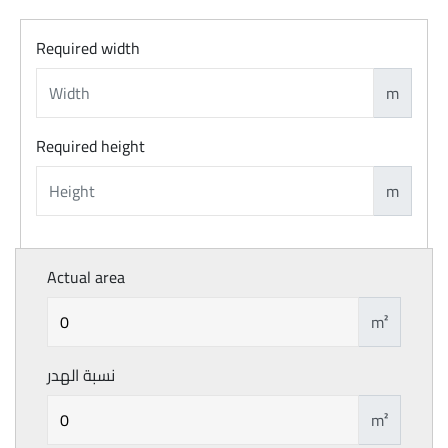
Required width
m
Required height
m
Actual area
m²
نسبة الهدر
m²