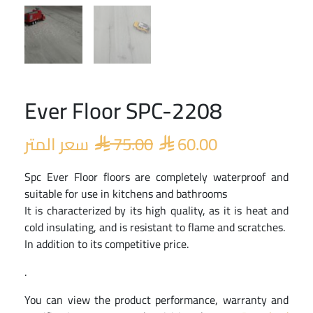
Ever Floor SPC-2208
Original
Current
price
price
سعر المتر
75.00
60.00
was:
is:


 75.00.
 60.00.
Spc Ever Floor floors are completely waterproof and
suitable for use in kitchens and bathrooms
It is characterized by its high quality, as it is heat and
cold insulating, and is resistant to flame and scratches.
In addition to its competitive price.
.
You can view the product performance, warranty and