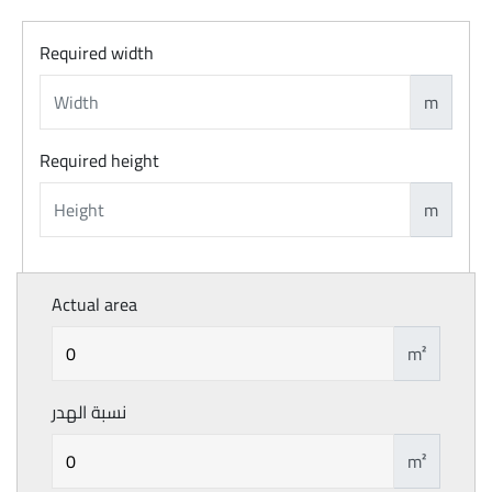
Required width
m
Required height
m
Actual area
m²
نسبة الهدر
m²