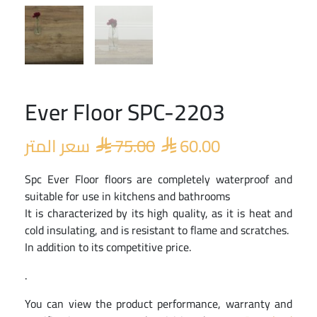
Ever Floor SPC-2203
Original
Current
price
price
سعر المتر
75.00
60.00
was:
is:


 75.00.
 60.00.
Spc Ever Floor floors are completely waterproof and
suitable for use in kitchens and bathrooms
It is characterized by its high quality, as it is heat and
cold insulating, and is resistant to flame and scratches.
In addition to its competitive price.
.
You can view the product performance, warranty and