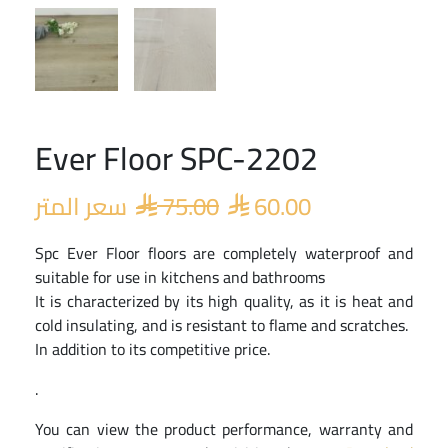
Ever Floor SPC-2202
Original
Current
price
price
سعر المتر
75.00
60.00
was:
is:


 75.00.
 60.00.
Spc Ever Floor floors are completely waterproof and
suitable for use in kitchens and bathrooms
It is characterized by its high quality, as it is heat and
cold insulating, and is resistant to flame and scratches.
In addition to its competitive price.
.
You can view the product performance, warranty and