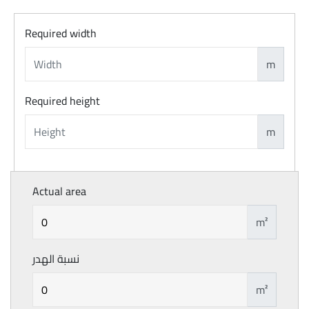
Required width
m
Required height
m
Actual area
m²
نسبة الهدر
m²