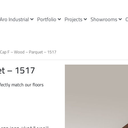
Aro Industrial
Portfolio
Projects
Showrooms
O
 Cap F – Wood – Parquet – 1517
et – 1517
fectly match our floors