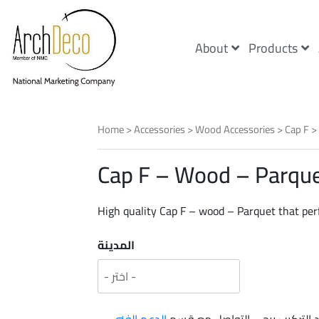
About
Products
Home
>
Accessories
>
Wood Accessories
>
Cap F
>
Cap F – Wood – Parqu
High quality Cap F – wood – Parquet that per
المدينة