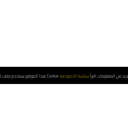
هذا الموقع يستخدم ملف تعريف الارتباط Cookie من المعلومات اقرأ
Service Number: 8001181000
atsapp: 0556663487